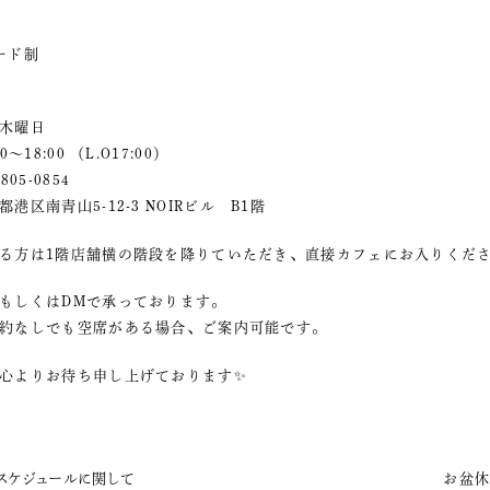
ード制
制
木曜日
〜18:00 （L.O17:00）
05-0854
区南青山5-12-3 NOIRビル B1階
る方は1階店舗横の階段を降りていただき、直接カフェにお入りくだ
もしくはDMで承っております。
約なしでも空席がある場合、ご案内可能です。
心よりお待ち申し上げております✨
業スケジュールに関して
お盆休