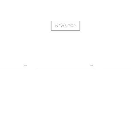
NEWS TOP
2025.11.04
2025.08.05
お知らせ
水曜日 営業再開のお知らせ
夏季休暇のご